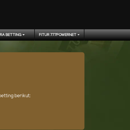
RA BETTING
FITUR 777POWERNET
etting berikut: