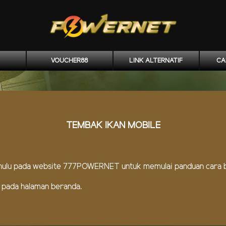
VOUCHER88
LINK ALTERNATIF
CA
TEMBAK IKAN MOBILE
dahulu pada website 777POWERNET untuk memulai panduan cara b
 pada halaman beranda.