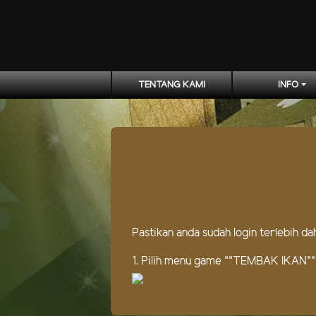
TENTANG KAMI
INFO
Pastikan anda sudah login terlebih 
1. Pilih menu game ""TEMBAK IKAN""